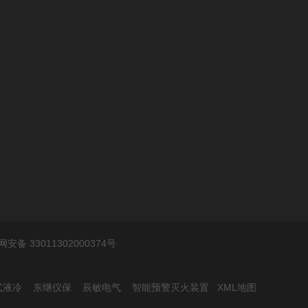
安备 33011302000374号
式液冷
东继仪保
辰敏电气
智能预警灭火装置
XML地图