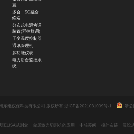
置
多合一5G融合
终端
分布式电源协调
装置(群控群调)
干变温度控制器
通讯管理机
多功能仪表
电力后台监控系
统
2022 杭州东继仪保科技有限公司 版权所有
浙ICP备2021031009号-1
浙公网
壤ELISA试剂盒
金属激光切割机的应用
中核苏阀
搜外友链
浸没