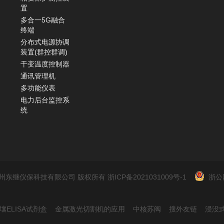
置
多合一5G融合
终端
分布式电源协调
装置(群控群调)
干变温度控制器
通讯管理机
多功能仪表
电力后台监控系
统
2022 杭州东继仪保科技有限公司 版权所有
浙ICP备2021031009号-1
浙公网
壤ELISA试剂盒
金属激光切割机的应用
中核苏阀
搜外友链
浸没