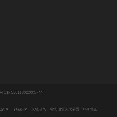
安备 33011302000374号
式液冷
东继仪保
辰敏电气
智能预警灭火装置
XML地图