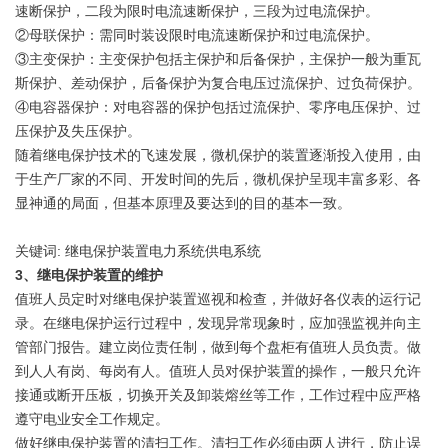
速断保护，二段为限时电流速断保护，三段为过电流保护。
②母联保护：需同时装设限时电流速断保护和过电流保护。
③主变保护：主变保护包括主保护和后备保护，主保护一般为重瓦
斯保护、差动保护，后备保护为复合电压过流保护、过负荷保护。
④电容器保护：对电容器的保护包括过流保护、零序电压保护、过
压保护及失压保护。
随着继电保护技术的飞速发展，微机保护的装置逐渐投入使用，由
于生产厂家的不同、开发时间的先后，微机保护呈现丰富多彩、各
显神通的局面，但基本原理及要达到的目的基本一致。
关键词: 继电保护装置电力系统供电系统
3、继电保护装置的维护
值班人员定时对继电保护装置巡视和检查，并做好各仪表的运行记
录。在继电保护运行过程中，发现异常现象时，应加强监视并向主
管部门报告。建立岗位责任制，做到每个盘柜有值班人员负责。做
到人人有岗、每岗有人。值班人员对保护装置的操作，一般只允许
接通或断开压板，切换开关及卸装熔丝等工作，工作过程中应严格
遵守电业安全工作规定。
做好继电保护装置的清扫工作。清扫工作必须由两人进行，防止误