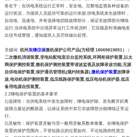
务在于：在供电系统运行正常时，安全地。完整地监视各种设备的
运行状况，为值班人员提供可靠的运行依据;供电系统发生故障时，
自动地、迅速地、并有选择地切除故障部分，保证非故障部分继续
运行;当供电系统中出现异常运行工作状况时，它应能及时准确地发
出信号或警报，通知值班人员尽快做出处理。
关键词:
杭州
东继仪保
微机保护公司产品(方经理 18069819851）：
二次微机消谐装置,变电站配电室后台监控系统,环网柜保护装置,以太
网保护测控装置,微机保护测控装置带谐波监视及故障录波功能,无源
自供电保护装置,保护通讯管理机(规约转换器),
微机保护装置
故障录
波,电动机保护测控装置,低压线路保护装置,低压电动机保护器,低压
备用电源自投装置。
2.2继电保护装置的基本要求
1)选择性：当供电系统中发生故障时，继电保护除。首先断开距离
故障点最近的断路器，以保证系统中其它非故障部分能继续正常运
行。
2)灵敏性：保护装置灵敏与否一般用灵敏系数来衡量。在继电保护
装置的保护范围内，不管短路点的位置如何、不论短路的性质怎