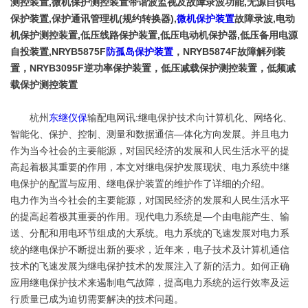
测控装置,微机保护测控装置带谐波监视及故障录波功能,无源自供电
保护装置,保护通讯管理机(规约转换器),
微机保护装置
故障录波,电动
机保护测控装置,低压线路保护装置,低压电动机保护器,低压备用电源
自投装置,NRYB5875F
防孤岛保护装置
，NRYB5874F故障解列装
置，NRYB3095F逆功率保护装置，低压减载保护测控装置，低频减
载保护测控装置
杭州
东继仪保
输配电网讯:继电保护技术向计算机化、网络化、
智能化、保护、控制、测量和数据通信—体化方向发展。并且电力
作为当今社会的主要能源，对国民经济的发展和人民生活水平的提
高起着极其重要的作用，本文对继电保护发展现状、电力系统中继
电保护的配置与应用、继电保护装置的维护作了详细的介绍。
电力作为当今社会的主要能源，对国民经济的发展和人民生活水平
的提高起着极其重要的作用。现代电力系统是—个由电能产生、输
送、分配和用电环节组成的大系统。电力系统的飞速发展对电力系
统的继电保护不断提出新的要求，近年来，电子技术及计算机通信
技术的飞速发展为继电保护技术的发展注入了新的活力。如何正确
应用继电保护技术来遏制电气故障，提高电力系统的运行效率及运
行质量已成为迫切需要解决的技术问题。