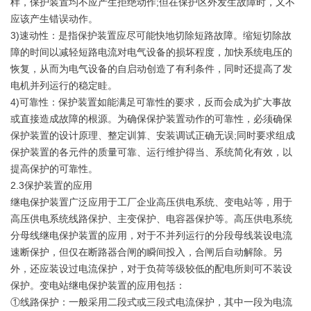
样，保护装置均不应产生拒绝动作;但在保护区外发生故障时，又不
应该产生错误动作。
3)速动性：是指保护装置应尽可能快地切除短路故障。缩短切除故
障的时间以减轻短路电流对电气设备的损坏程度，加快系统电压的
恢复，从而为电气设备的自启动创造了有利条件，同时还提高了发
电机并列运行的稳定眭。
4)可靠性：保护装置如能满足可靠性的要求，反而会成为扩大事故
或直接造成故障的根源。为确保保护装置动作的可靠性，必须确保
保护装置的设计原理、整定训算、安装调试正确无误;同时要求组成
保护装置的各元件的质量可靠、运行维护得当、系统简化有效，以
提高保护的可靠性。
2.3保护装置的应用
继电保护装置广泛应用于工厂企业高压供电系统、变电站等，用于
高压供电系统线路保护、主变保护、电容器保护等。高压供电系统
分母线继电保护装置的应用，对于不并列运行的分段母线装设电流
速断保护，但仅在断路器合闸的瞬间投入，合闸后自动解除。另
外，还应装设过电流保护，对于负荷等级较低的配电所则可不装设
保护。变电站继电保护装置的应用包括：
①线路保护：一般采用二段式或三段式电流保护，其中一段为电流