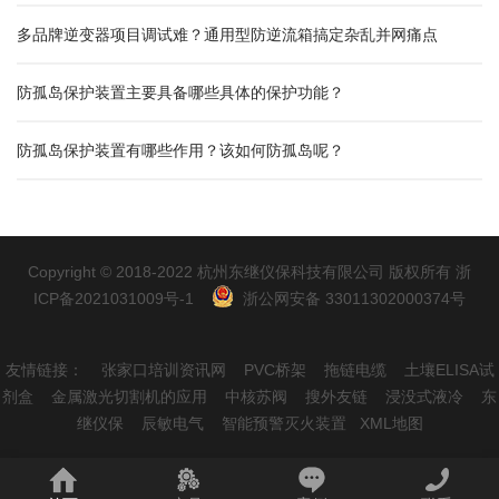
多品牌逆变器项目调试难？通用型防逆流箱搞定杂乱并网痛点
防孤岛保护装置主要具备哪些具体的保护功能？
防孤岛保护装置有哪些作用？该如何防孤岛呢？
Copyright © 2018-2022 杭州东继仪保科技有限公司 版权所有
浙
ICP备2021031009号-1
浙公网安备 33011302000374号
友情链接：
张家口培训资讯网
PVC桥架
拖链电缆
土壤ELISA试
剂盒
金属激光切割机的应用
中核苏阀
搜外友链
浸没式液冷
东
继仪保
辰敏电气
智能预警灭火装置
XML地图