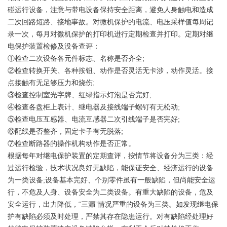
碰运行设备，注意与带电设备保持安全距离，避免人身触电和造成
二次回路短路、接地事故。对微机保护的电流、电压采样值每周记
录一次，每月对微机保护的打印机进行定期检查并打印。定期对继
电保护装置检修及没备查评：
①检查二次设备各元件标志、名称是否齐全;
②检查转换开关、各种按钮、动作是否灵活无卡涉，动作灵活。接
点接触有无足够压力和烧伤;
③检查控制室光字牌、红绿指示灯泡是否完好;
④检查各盘柜上表计、继电器及接线端子螺钉有无松动;
⑤检查电压互感器、电流互感器二次引线端子是否完好;
⑥配线是否整齐，固定卡子有无脱落;
⑦检查断路器的操作机构动作是否正常。
根据每年对继电保护装置的定期查评，按情节将设备分为三类：经
过运行检验，技术状况良好无缺陷，能保证安全、经济运行的设备
为一类设备;设备基本完好、个别零件虽有一般缺陷，但尚能安全运
行，不危及人身、设备安全为二类设备。有重大缺陷的设备，危及
安全运行，出力降低，“三漏”情况严重的设备为三类。如发现继电保
护有缺陷必须及时处理，严禁其存在隐患运行。对有缺陷经处理好